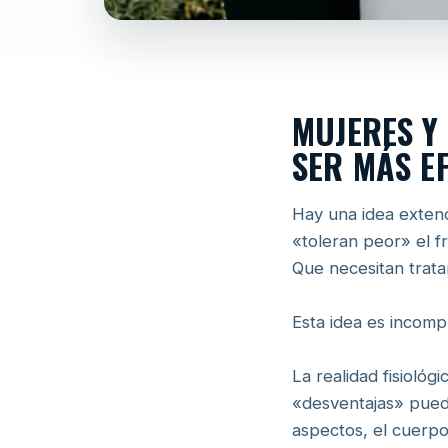
MUJERES Y
SER MÁS E
Hay una idea extend
«toleran peor» el f
Que necesitan trat
Esta idea es incomp
La realidad fisioló
«desventajas» puede
aspectos, el cuerpo