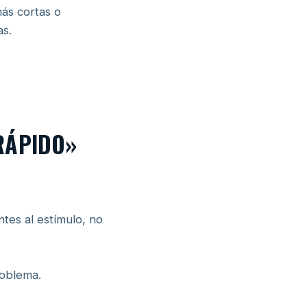
ás cortas o
as.
RÁPIDO»
tes al estímulo, no
roblema.