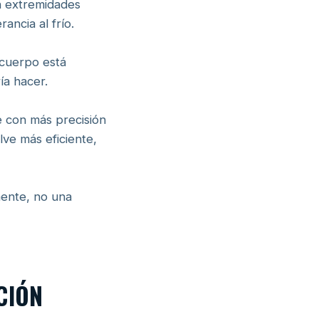
n extremidades
ancia al frío.
 cuerpo está
ía hacer.
e con más precisión
lve más eficiente,
mente, no una
CIÓN