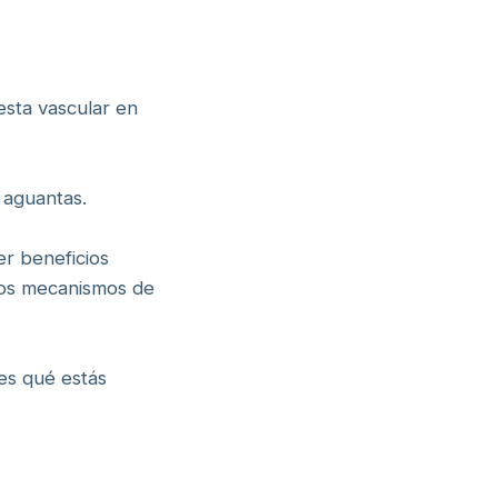
esta vascular en
 aguantas.
er beneficios
 los mecanismos de
es qué estás