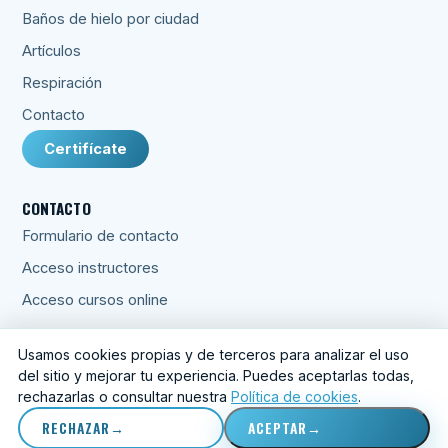
Baños de hielo por ciudad
Artículos
Respiración
Contacto
Certifícate
CONTACTO
Formulario de contacto
Acceso instructores
Acceso cursos online
Usamos cookies propias y de terceros para analizar el uso
del sitio y mejorar tu experiencia. Puedes aceptarlas todas,
© 2026 Respira Crece Lidera S.L.
rechazarlas o consultar nuestra
Política de cookies
.
Aviso legal
·
Privacidad
·
Condiciones
·
Cookies
·
Preferencias
de cookies
RECHAZAR
ACEPTAR